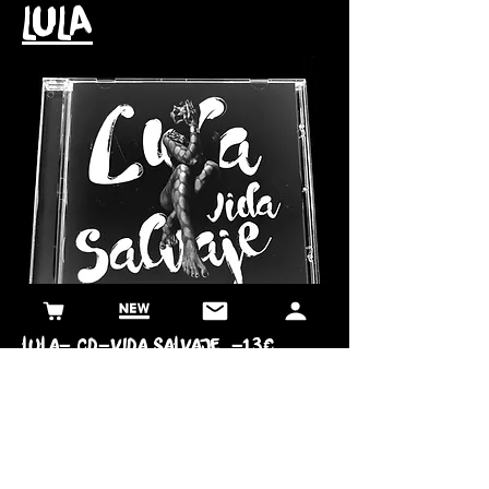
LULA
lula- cd-vida salvaje -13€
ENVÍO INCLUIDO