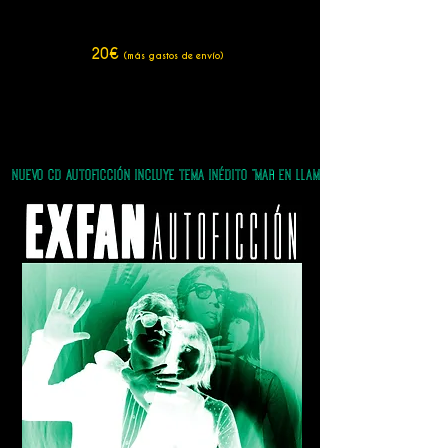
20€
(más gastos de envío)
NUEVO CD AUTOFICCIÓN INCLUYE TEMA INÉDITO "MAR EN LLAMAS"