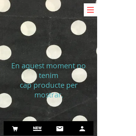
En aquest moment no
tenim
cap producte per
mostrar.